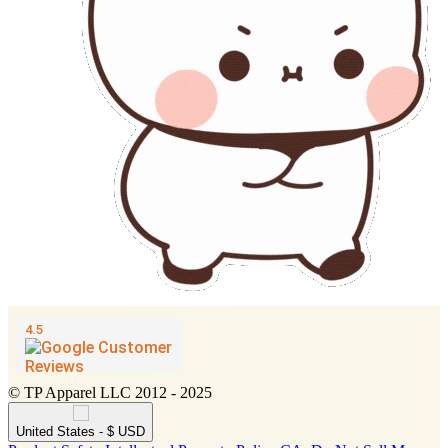
© TP Apparel LLC 2012 - 2025
United States - $ USD