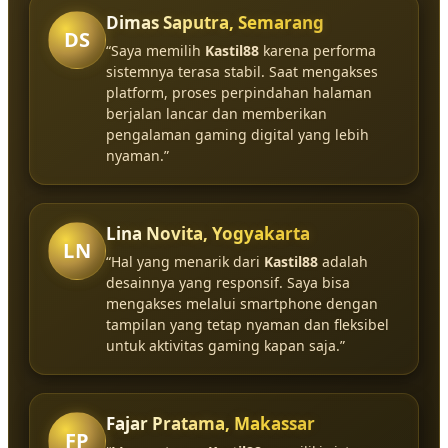
Dimas Saputra, Semarang
DS
“Saya memilih
Kastil88
karena performa
sistemnya terasa stabil. Saat mengakses
platform, proses perpindahan halaman
berjalan lancar dan memberikan
pengalaman gaming digital yang lebih
nyaman.”
Lina Novita, Yogyakarta
LN
“Hal yang menarik dari
Kastil88
adalah
desainnya yang responsif. Saya bisa
mengakses melalui smartphone dengan
tampilan yang tetap nyaman dan fleksibel
untuk aktivitas gaming kapan saja.”
Fajar Pratama, Makassar
FP