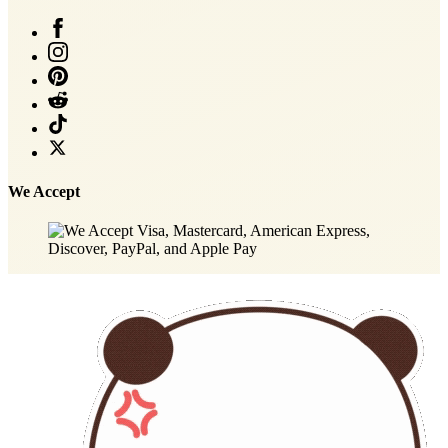
We Accept