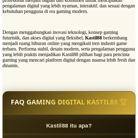
profesional menjadi bagian dari komitmen untuk menciptakan
pengalaman digital yang lebih nyaman, interaktif, dan sesuai dengan
kebutuhan pengguna di era gaming modern.
Dengan menggabungkan inovasi teknologi, konsep gaming
futuristik, dan akses digital yang fleksibel,
Kastil88
berkembang
menjadi ruang hiburan online yang mengikuti tren industri game
terbaru. Performa stabil, desain modern, serta pengalaman pengguna
yang lebih praktis menjadikan Kastil88 pilihan bagi para pencinta
gaming yang mencari platform digital dengan nuansa lebih fresh dan
dinamis.
FAQ GAMING DIGITAL KASTIL88 🏆
Kastil88 itu apa?
Kastil88
adalah platform gaming digital modern yang