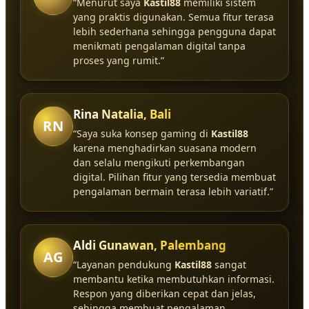
“Menurut saya
Kastil88
memiliki sistem
yang praktis digunakan. Semua fitur terasa
lebih sederhana sehingga pengguna dapat
menikmati pengalaman digital tanpa
proses yang rumit.”
Rina Natalia, Bali
RN
“Saya suka konsep gaming di
Kastil88
karena menghadirkan suasana modern
dan selalu mengikuti perkembangan
digital. Pilihan fitur yang tersedia membuat
pengalaman bermain terasa lebih variatif.”
Aldi Gunawan, Palembang
AG
“Layanan pendukung
Kastil88
sangat
membantu ketika membutuhkan informasi.
Respon yang diberikan cepat dan jelas,
sehingga membuat pengalaman