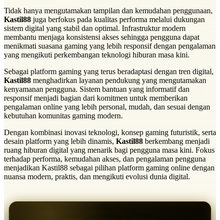
Tidak hanya mengutamakan tampilan dan kemudahan penggunaan,
Kastil88
juga berfokus pada kualitas performa melalui dukungan
sistem digital yang stabil dan optimal. Infrastruktur modern
membantu menjaga konsistensi akses sehingga pengguna dapat
menikmati suasana gaming yang lebih responsif dengan pengalaman
yang mengikuti perkembangan teknologi hiburan masa kini.
Sebagai platform gaming yang terus beradaptasi dengan tren digital,
Kastil88
menghadirkan layanan pendukung yang mengutamakan
kenyamanan pengguna. Sistem bantuan yang informatif dan
responsif menjadi bagian dari komitmen untuk memberikan
pengalaman online yang lebih personal, mudah, dan sesuai dengan
kebutuhan komunitas gaming modern.
Dengan kombinasi inovasi teknologi, konsep gaming futuristik, serta
desain platform yang lebih dinamis,
Kastil88
berkembang menjadi
ruang hiburan digital yang menarik bagi pengguna masa kini. Fokus
terhadap performa, kemudahan akses, dan pengalaman pengguna
menjadikan Kastil88 sebagai pilihan platform gaming online dengan
nuansa modern, praktis, dan mengikuti evolusi dunia digital.