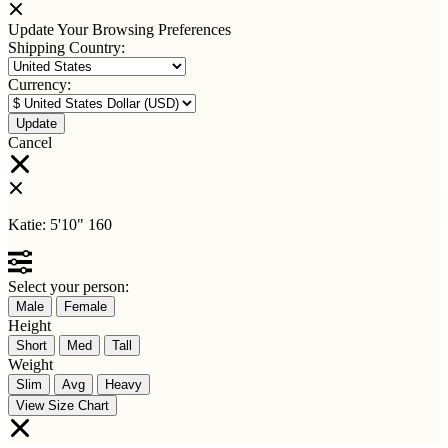
Update Your Browsing Preferences
Shipping Country:
Currency:
Cancel
Katie:
5'10"
160
Select your person:
Male
Female
Height
Short
Med
Tall
Weight
Slim
Avg
Heavy
View Size Chart