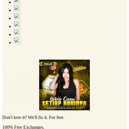
Don't love it? We'll fix it. For free.
100% Free Exchanges.