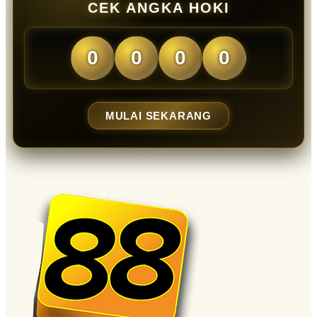
CEK ANGKA HOKI
0
0
0
0
MULAI SEKARANG